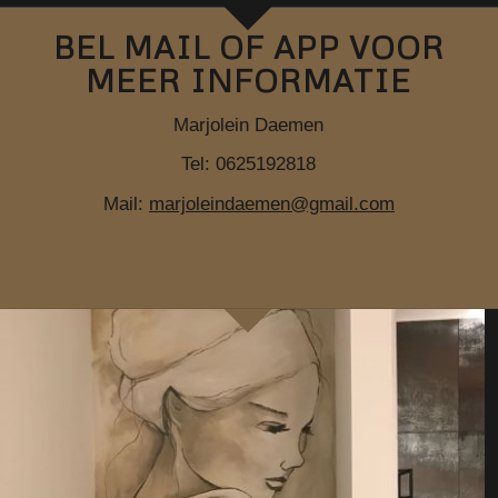
BEL MAIL OF APP VOOR
MEER INFORMATIE
Marjolein Daemen
Tel: 0625192818
Mail:
marjoleindaemen@gmail.com