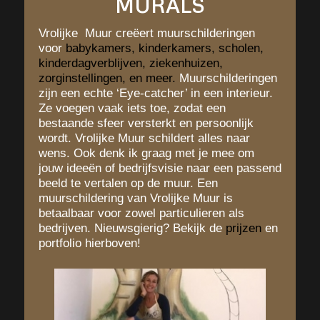
MURALS
Vrolijke Muur creëert muurschilderingen
voor
babykamers
,
kinderkamers
,
scholen
,
kinderdagverblijven
,
ziekenhuizen
,
zorginstellingen
, en
meer
.
Muurschilderingen
zijn een echte ‘Eye-catcher’ in een interieur.
Ze voegen vaak iets toe, zodat een
bestaande sfeer versterkt en persoonlijk
wordt. Vrolijke Muur schildert alles naar
wens. Ook denk ik graag met je mee om
jouw ideeën of bedrijfsvisie naar een passend
beeld te vertalen op de muur. Een
muurschildering van Vrolijke Muur is
betaalbaar voor zowel particulieren als
bedrijven. Nieuwsgierig? Bekijk de
prijzen
en
portfolio hierboven!