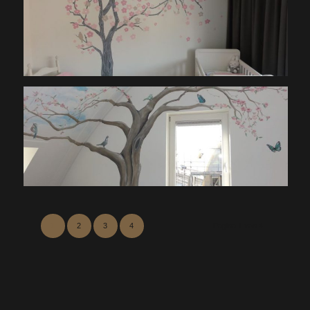
1
2
3
4
Pagina 1 van 4