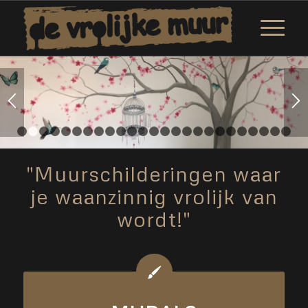
1
2
3
4
5
6
7
8
9
10
11
12
13
14
15
16
17
18
19
2
"Muurschilderingen waar
je waanzinnig vrolijk van
wordt!"