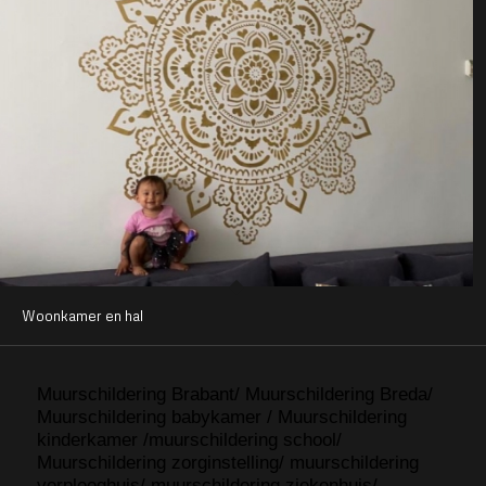
Woonkamer en hal
Muurschildering Brabant/ Muurschildering Breda/
Muurschildering babykamer / Muurschildering
kinderkamer /muurschildering school/
Muurschildering zorginstelling/ muurschildering
verpleeghuis/ muurschildering ziekenhuis/