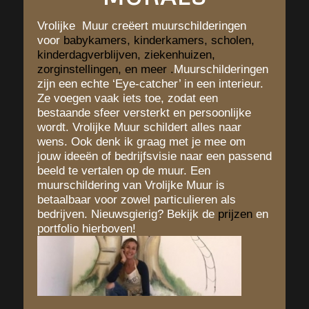
Vrolijke Muur creëert muurschilderingen
voor
babykamers
,
kinderkamers
,
scholen
,
kinderdagverblijven
,
ziekenhuizen
,
zorginstellingen
, en
meer
.
Muurschilderingen
zijn een echte ‘Eye-catcher’ in een interieur.
Ze voegen vaak iets toe, zodat een
bestaande sfeer versterkt en persoonlijke
wordt. Vrolijke Muur schildert alles naar
wens. Ook denk ik graag met je mee om
jouw ideeën of bedrijfsvisie naar een passend
beeld te vertalen op de muur. Een
muurschildering van Vrolijke Muur is
betaalbaar voor zowel particulieren als
bedrijven. Nieuwsgierig? Bekijk de
prijzen
en
portfolio hierboven!