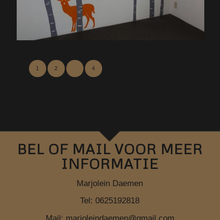
1
2
3
4
Pagina 3 van 4
BEL OF MAIL VOOR MEER
INFORMATIE
Marjolein Daemen
Tel: 0625192818
Mail:
marjoleindaemen@gmail.com