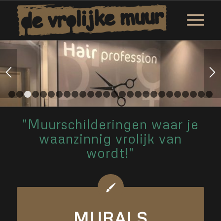
1
2
3
4
5
6
7
8
9
10
11
12
13
14
15
16
17
18
19
20
"Muurschilderingen waar je
waanzinnig vrolijk van
wordt!"
MURALS