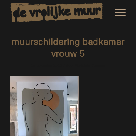
muurschildering badkamer
vrouw 5
/
25 november 2020
door
Marjolein Daemen