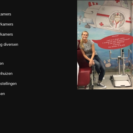
kamers
rkamers
rkamers
g diversen
en
nhuizen
stellingen
sen