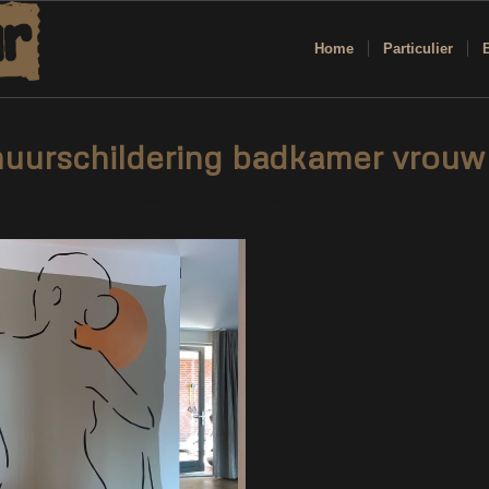
Home
Particulier
uurschildering badkamer vrouw
/
25 november 2020
door
Marjolein Daemen