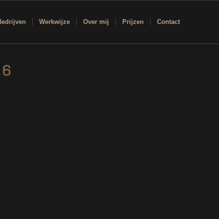
Bedrijven
Werkwijze
Over mij
Prijzen
Contact
 6