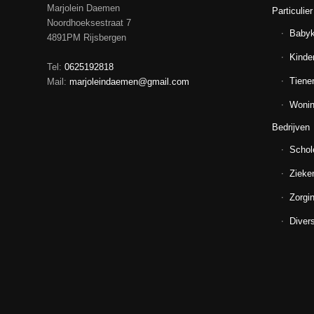
Marjolein Daemen
Particulier
Noordhoeksestraat 7
Baby
4891PM Rijsbergen
Kinde
Tel:
0625192818
Tiene
Mail:
marjoleindaemen@gmail.com
Wonin
Bedrijven
Schol
Zieke
Zorgin
Diver