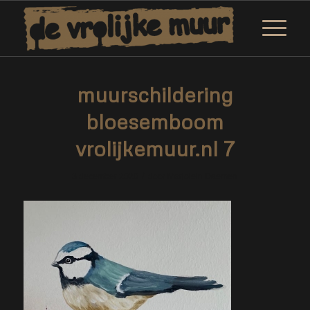
muurschildering
bloesemboom
vrolijkemuur.nl 7
/
3 december 2020
door
Marjolein Daemen