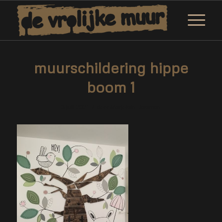
muurschildering hippe
boom 1
/
3 juli 2021
door
Marjolein Daemen