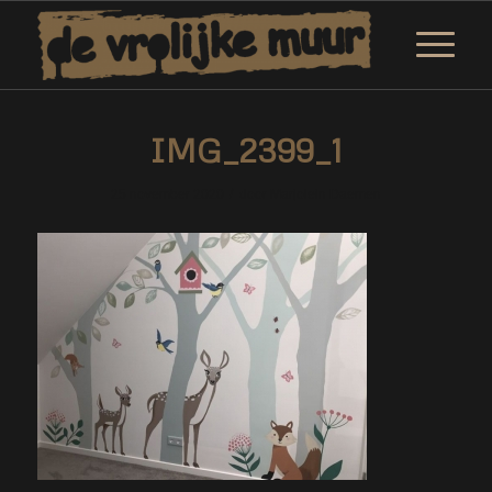
IMG_2399_1
/
25 november 2020
door
Marjolein Daemen