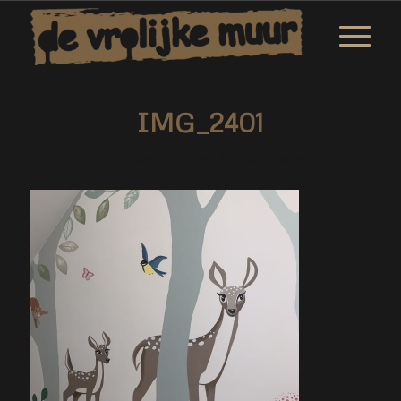
IMG_2401
/
25 november 2020
door
Marjolein Daemen