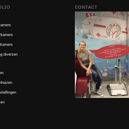
OLIO
CONTACT
kamers
rkamers
rkamers
g diversen
en
nhuizen
stellingen
sen