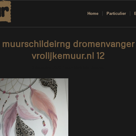
Home
Particulier
muurschildeirng dromenvanger
vrolijkemuur.nl 12
/
3 december 2020
door
Marjolein Daemen