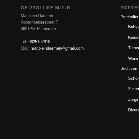
DE VROLIJKE MUUR
PORTF
Marjolein Daemen
Particulier
Noordhoeksestraat 7
Baby
4891PM Rijsbergen
Kinde
Tel:
0625192818
Tiene
Mail:
marjoleindaemen@gmail.com
Wonin
Bedrijven
Schol
Zieke
Zorgin
Diver