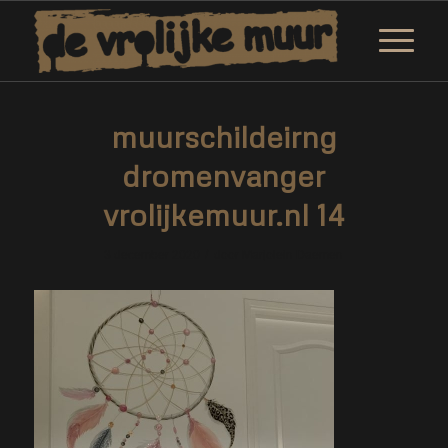
muurschildeirng
dromenvanger
vrolijkemuur.nl 14
/
3 december 2020
door
Marjolein Daemen