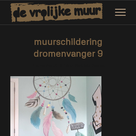
muurschildering
dromenvanger 9
/
16 november 2019
door
Marjolein Daemen