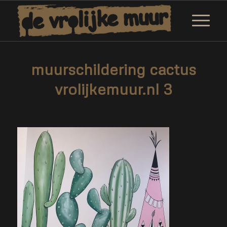
muurschildering cactus
vrolijkemuur.nl 3
/
3 juli 2021
door
Marjolein Daemen