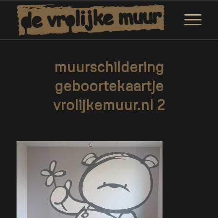
muurschildering
geboortekaartje
vrolijkemuur.nl 2
/
29 november 2020
door
Marjolein Daemen