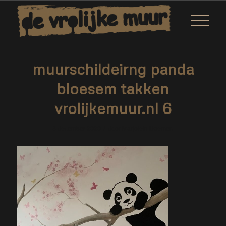
muurschildeirng panda
bloesem takken
vrolijkemuur.nl 6
/
8 december 2020
door
Marjolein Daemen