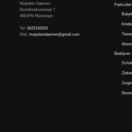
Marjolein Daemen
Particulier
Noordhoeksestraat 7
Baby
4891PM Rijsbergen
Kinde
Tel:
0625192818
Tiene
Mail:
marjoleindaemen@gmail.com
Wonin
Bedrijven
Schol
Zieke
Zorgin
Diver