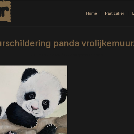
Home
Particulier
rschildering panda vrolijkemuur.
/
8 december 2020
door
Marjolein Daemen