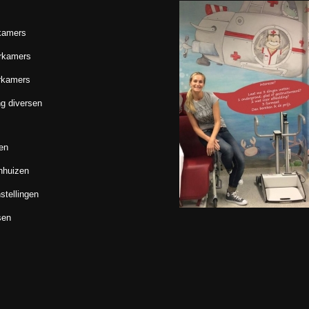
kamers
rkamers
rkamers
g diversen
en
nhuizen
stellingen
sen