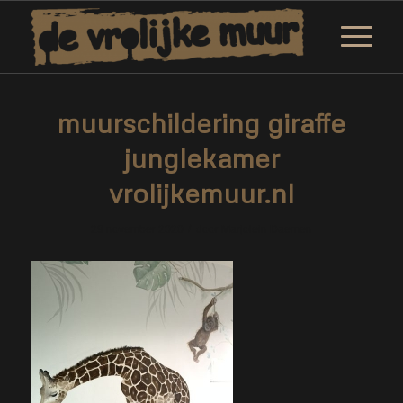
muurschildering giraffe
junglekamer
vrolijkemuur.nl
/
29 november 2020
door
Marjolein Daemen