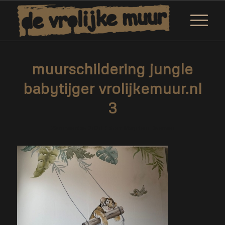
muurschildering jungle
babytijger vrolijkemuur.nl
3
/
29 november 2020
door
Marjolein Daemen