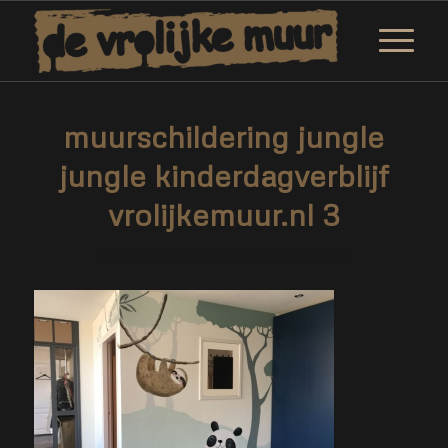
muurschildering jungle
jungle kinderdagverblijf
vrolijkemuur.nl 3
/
29 november 2020
door
Marjolein Daemen