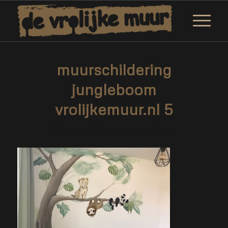
muurschildering
jungleboom
vrolijkemuur.nl 5
/
29 november 2020
door
Marjolein Daemen