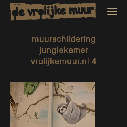
muurschildering
junglekamer
vrolijkemuur.nl 4
/
3 juli 2021
door
Marjolein Daemen