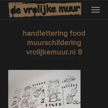
handlettering food
muurschildering
vrolijkemuur.nl 8
/
3 juli 2021
door
Marjolein Daemen