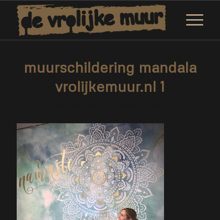
muurschildering mandala
vrolijkemuur.nl 1
/
3 december 2020
door
Marjolein Daemen