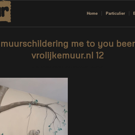
Home
Particulier
muurschildering me to you beer
vrolijkemuur.nl 12
/
3 december 2020
door
Marjolein Daemen