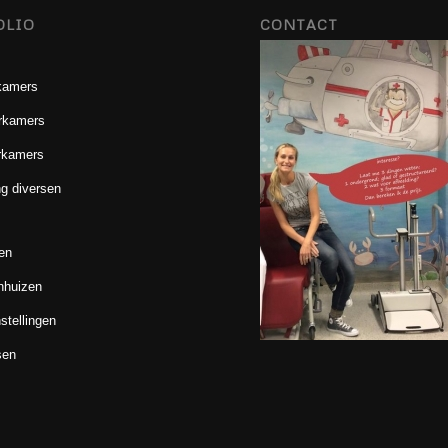
OLIO
CONTACT
kamers
rkamers
rkamers
g diversen
en
nhuizen
stellingen
sen