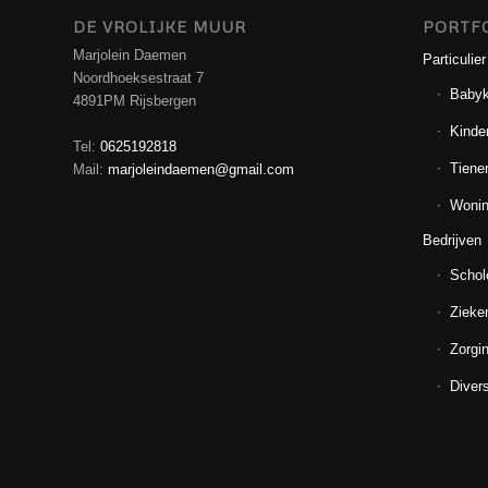
DE VROLIJKE MUUR
PORTF
Marjolein Daemen
Particulier
Noordhoeksestraat 7
Baby
4891PM Rijsbergen
Kinde
Tel:
0625192818
Tiene
Mail:
marjoleindaemen@gmail.com
Wonin
Bedrijven
Schol
Zieke
Zorgin
Diver