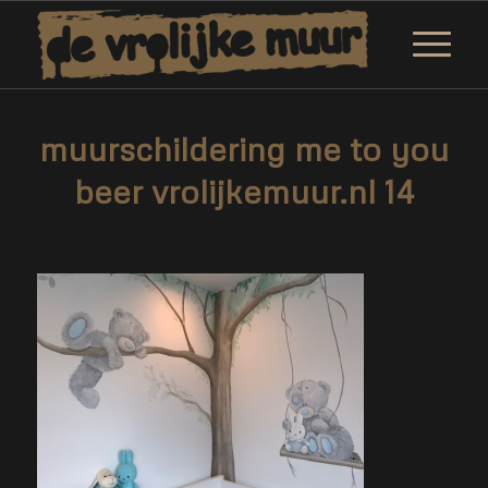
muurschildering me to you
beer vrolijkemuur.nl 14
/
3 december 2020
door
Marjolein Daemen