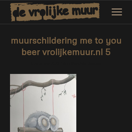
muurschildering me to you
beer vrolijkemuur.nl 5
/
3 december 2020
door
Marjolein Daemen