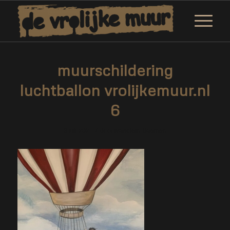
muurschildering
luchtballon vrolijkemuur.nl
6
/
3 juli 2021
door
Marjolein Daemen