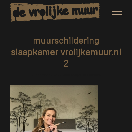
muurschildering
slaapkamer vrolijkemuur.nl
2
/
3 december 2020
door
Marjolein Daemen