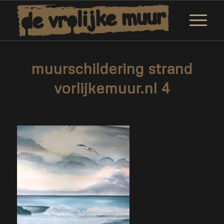
muurschildering strand
vorlijkemuur.nl 4
/
3 december 2020
door
Marjolein Daemen