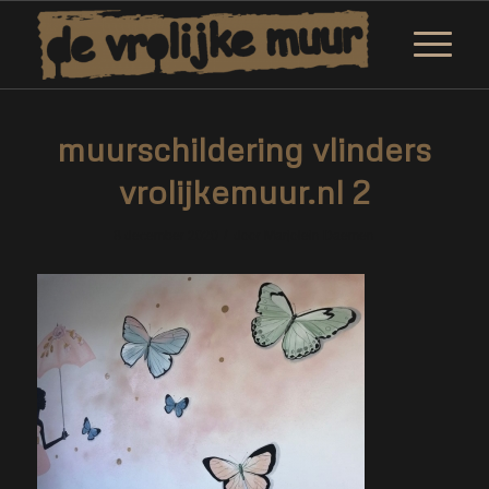
muurschildering vlinders
vrolijkemuur.nl 2
/
8 december 2020
door
Marjolein Daemen