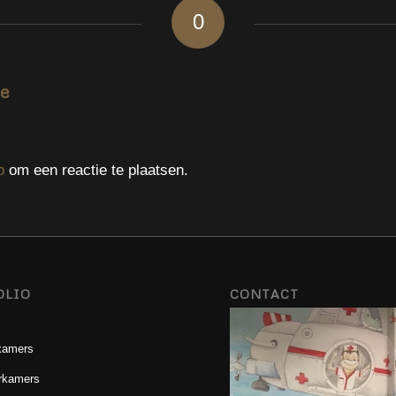
0
ANTWOORDEN
ie
p
om een reactie te plaatsen.
OLIO
CONTACT
kamers
rkamers