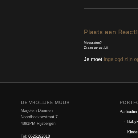
Plaats een React
Meepraten?
Draag gerust bij!
Je moet
ingelogd zijn o
DE VROLIJKE MUUR
PORTF
Marjolein Daemen
Particulier
Noordhoeksestraat 7
Baby
4891PM Rijsbergen
Kinde
Tel:
0625192818