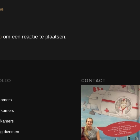
ie
p
om een reactie te plaatsen.
OLIO
CONTACT
kamers
rkamers
rkamers
g diversen