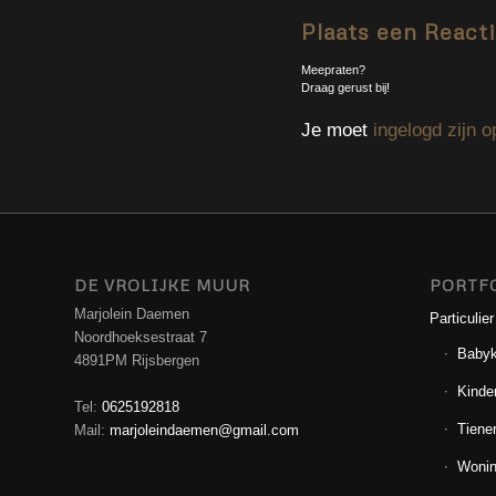
Plaats een React
Meepraten?
Draag gerust bij!
Je moet
ingelogd zijn o
DE VROLIJKE MUUR
PORTF
Marjolein Daemen
Particulier
Noordhoeksestraat 7
Baby
4891PM Rijsbergen
Kinde
Tel:
0625192818
Tiene
Mail:
marjoleindaemen@gmail.com
Wonin