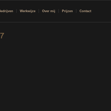
Bedrijven
Werkwijze
Over mij
Prijzen
Contact
s7