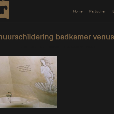
Home
Particulier
uurschildering badkamer venu
/
/
12 februari 2019
0 Reacties
door
Corne van Berkel