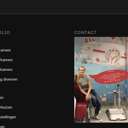
OLIO
CONTACT
kamers
rkamers
rkamers
g diversen
en
nhuizen
stellingen
sen