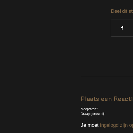
Deel dit s
Plaats een React
Meepraten?
Draag gerust bij!
Je moet
ingelogd zijn o