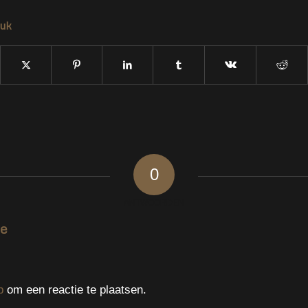
tuk
0
ANTWOORDEN
ie
p
om een reactie te plaatsen.