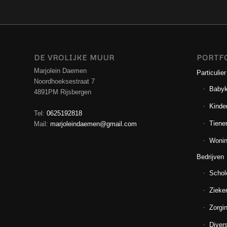
DE VROLIJKE MUUR
PORTF
Marjolein Daemen
Particulier
Noordhoeksestraat 7
Baby
4891PM Rijsbergen
Kinde
Tel:
0625192818
Tiene
Mail:
marjoleindaemen@gmail.com
Wonin
Bedrijven
Schol
Zieke
Zorgin
Diver