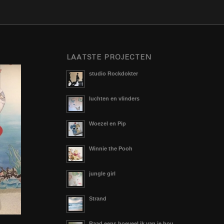
LAATSTE PROJECTEN
studio Rockdokter
luchten en vlinders
Woezel en Pip
Winnie the Pooh
jungle girl
Strand
Raad eens hoeveel ik van je hou