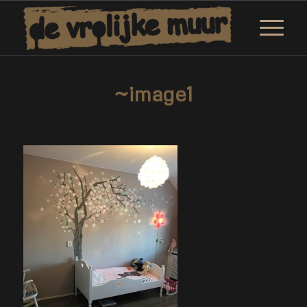
~image1
/
/
6 maart 2019
0 Reacties
door
Marjolein Daemen