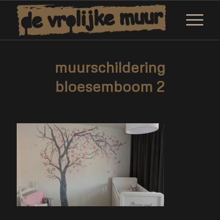
muurschildering
bloesemboom 2
/
/
12 februari 2019
0 Reacties
door
Corne van Berkel