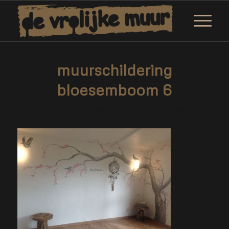
muurschildering
bloesemboom 6
/
/
12 februari 2019
0 Reacties
door
Corne van Berkel