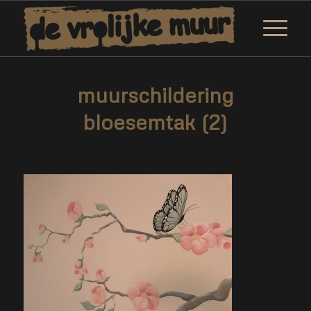
muurschildering
bloesemtak (2)
/
/
21 maart 2019
0 Reacties
door
Marjolein Daemen