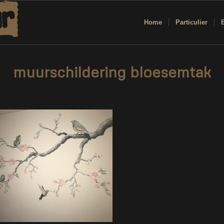
Home
Particulier
muurschildering bloesemtak
/
/
21 maart 2019
0 Reacties
door
Marjolein Daemen