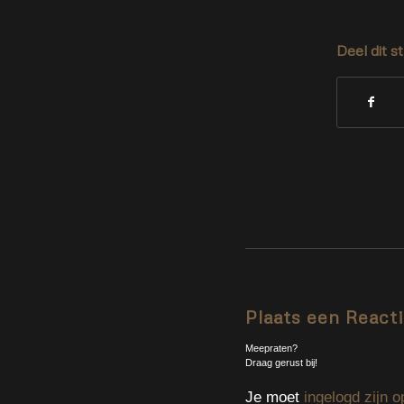
Deel dit s
Plaats een React
Meepraten?
Draag gerust bij!
Je moet
ingelogd zijn o