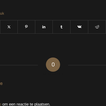
tuk
0
ANTWOORDEN
ie
p
om een reactie te plaatsen.