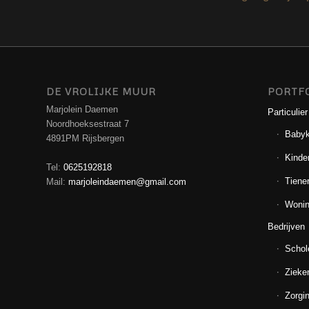
DE VROLIJKE MUUR
PORTF
Marjolein Daemen
Particulier
Noordhoeksestraat 7
Baby
4891PM Rijsbergen
Kinde
Tel:
0625192818
Tiene
Mail:
marjoleindaemen@gmail.com
Wonin
Bedrijven
Schol
Zieke
Zorgin