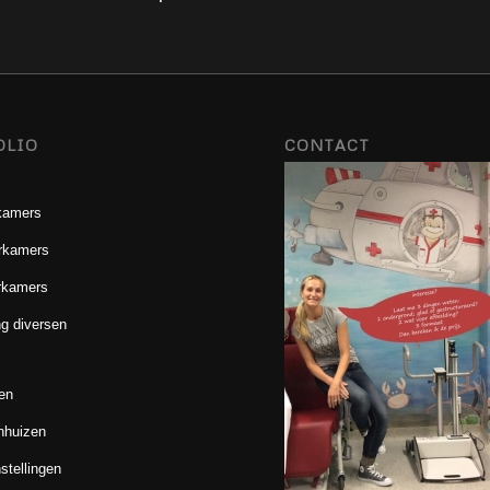
OLIO
CONTACT
kamers
rkamers
rkamers
g diversen
en
nhuizen
stellingen