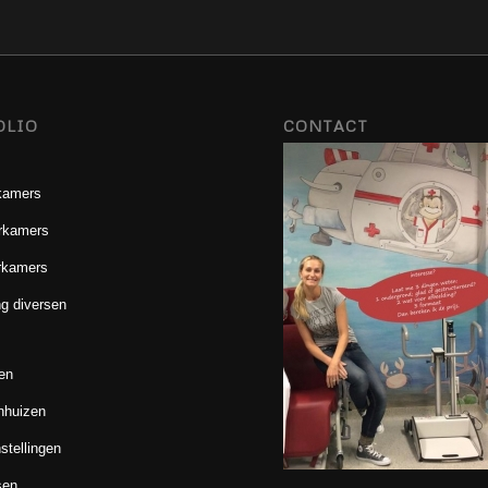
OLIO
CONTACT
kamers
rkamers
rkamers
g diversen
en
nhuizen
stellingen
sen