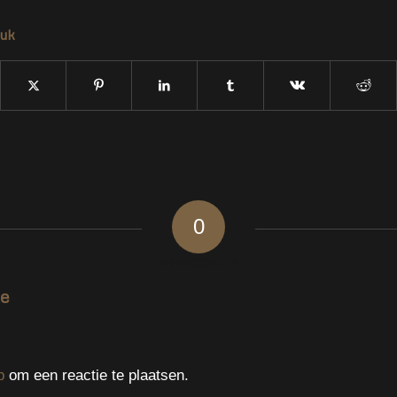
tuk
0
ANTWOORDEN
ie
p
om een reactie te plaatsen.