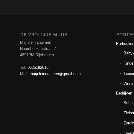
DE VROLIJKE MUUR
PORTF
Marjolein Daemen
Particulier
Noordhoeksestraat 7
Baby
4891PM Rijsbergen
Kinde
Tel:
0625192818
Tiene
Mail:
marjoleindaemen@gmail.com
Wonin
Bedrijven
Schol
Zieke
Zorgin
Diver