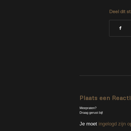
Deel dit s
Plaats een React
Meepraten?
Draag gerust bij!
Je moet
ingelogd zijn o