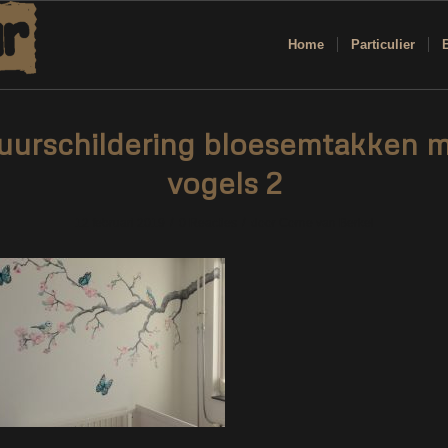
Home
Particulier
urschildering bloesemtakken 
vogels 2
/
/
12 februari 2019
0 Reacties
door
Corne van Berkel