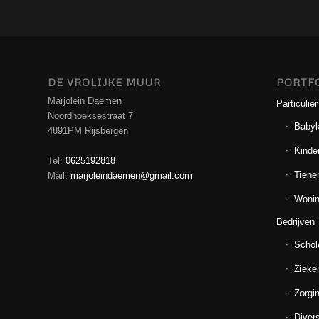
DE VROLIJKE MUUR
PORTF
Marjolein Daemen
Particulier
Noordhoeksestraat 7
Baby
4891PM Rijsbergen
Kinde
Tel:
0625192818
Tiene
Mail:
marjoleindaemen@gmail.com
Wonin
Bedrijven
Schol
Zieke
Zorgin
Diver