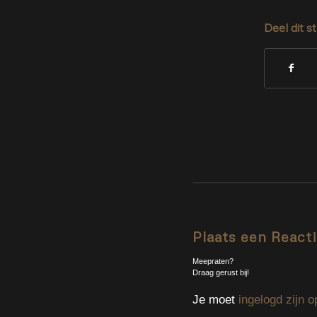
Deel dit s
Plaats een React
Meepraten?
Draag gerust bij!
Je moet
ingelogd zijn o