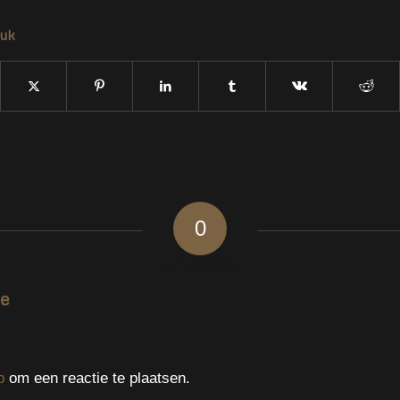
tuk
0
ANTWOORDEN
ie
p
om een reactie te plaatsen.