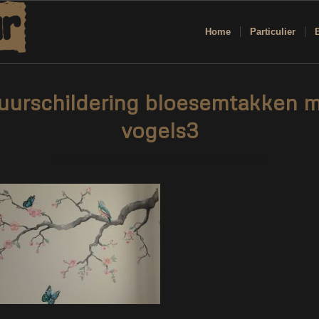
Home
Particulier
urschildering bloesemtakken 
vogels3
/
/
12 februari 2019
0 Reacties
door
Corne van Berkel