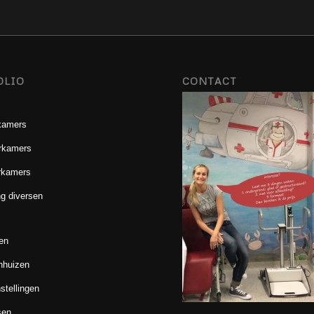
OLIO
CONTACT
kamers
rkamers
rkamers
g diversen
en
nhuizen
stellingen
sen