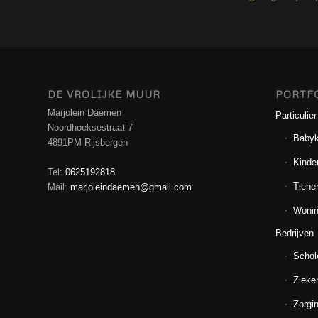
DE VROLIJKE MUUR
PORTF
Marjolein Daemen
Particulier
Noordhoeksestraat 7
Baby
4891PM Rijsbergen
Kinde
Tel:
0625192818
Tiene
Mail:
marjoleindaemen@gmail.com
Wonin
Bedrijven
Schol
Zieke
Zorgin