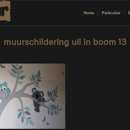
Home
Particulier
muurschildering uil in boom 13
/
/
12 februari 2019
0 Reacties
door
Corne van Berkel