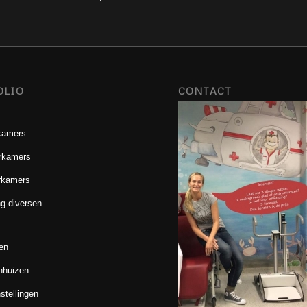
OLIO
CONTACT
kamers
rkamers
rkamers
g diversen
en
nhuizen
stellingen