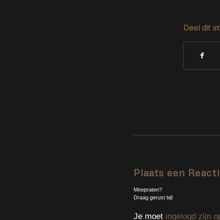
Deel dit s
Plaats een React
Meepraten?
Draag gerust bij!
Je moet
ingelogd zijn o