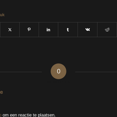
tuk
0
ANTWOORDEN
ie
p
om een reactie te plaatsen.