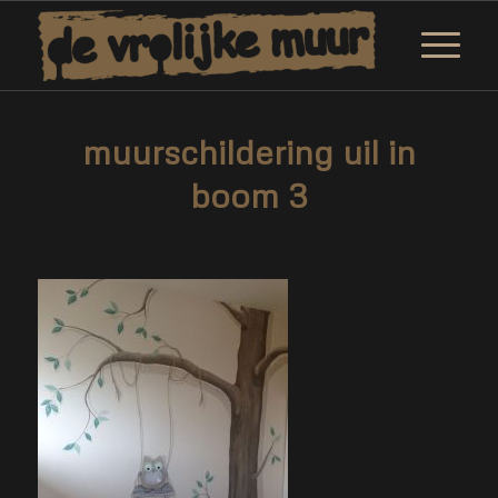
muurschildering uil in
boom 3
/
/
12 februari 2019
0 Reacties
door
Corne van Berkel