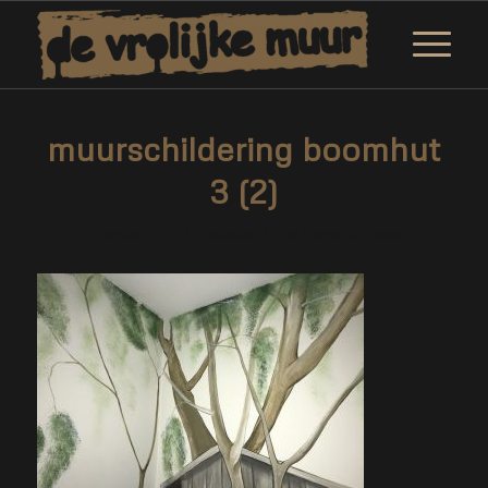
muurschildering boomhut
3 (2)
/
/
12 februari 2019
0 Reacties
door
Corne van Berkel