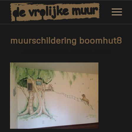
muurschildering boomhut8
/
/
12 februari 2019
0 Reacties
door
Corne van Berkel