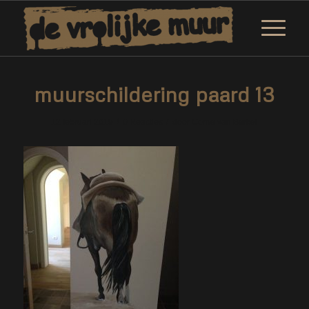
muurschildering paard 13
/
/
12 februari 2019
0 Reacties
door
Corne van Berkel