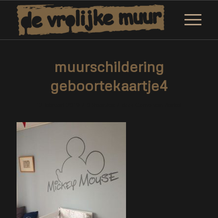
muurschildering
geboortekaartje4
/
/
12 februari 2019
0 Reacties
door
Corne van Berkel