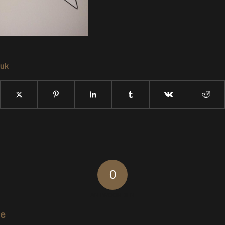
tuk
0
ANTWOORDEN
ie