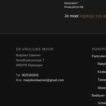
Meepraten?
Draag gerust bij!
Je moet
ingelogd zijn o
DE VROLIJKE MUUR
PORTF
Marjolein Daemen
Particulier
Noordhoeksestraat 7
Baby
4891PM Rijsbergen
Kinde
Tel:
0625192818
Tiene
Mail:
marjoleindaemen@gmail.com
Wonin
Bedrijven
Schol