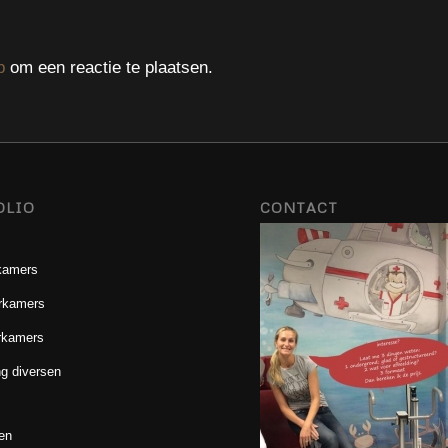
p
om een reactie te plaatsen.
OLIO
CONTACT
kamers
rkamers
rkamers
g diversen
en