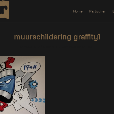
Home
Particulier
muurschildering graffity1
/
/
18 maart 2019
0 Reacties
door
Marjolein Daemen