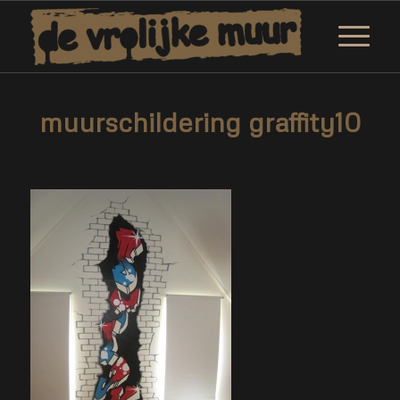
muurschildering graffity10
/
/
18 maart 2019
0 Reacties
door
Marjolein Daemen