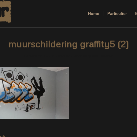
Home
Particulier
muurschildering graffity5 (2)
/
/
18 maart 2019
0 Reacties
door
Marjolein Daemen
tuk