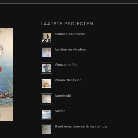
LAATSTE PROJECTEN
studio Rockdokter
luchten en vlinders
Woezel en Pip
Winnie the Pooh
jungle girl
Strand
Raad eens hoeveel ik van je hou