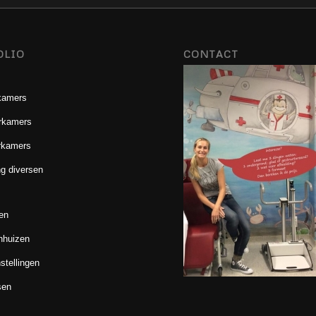
OLIO
CONTACT
kamers
rkamers
rkamers
g diversen
en
nhuizen
stellingen
sen