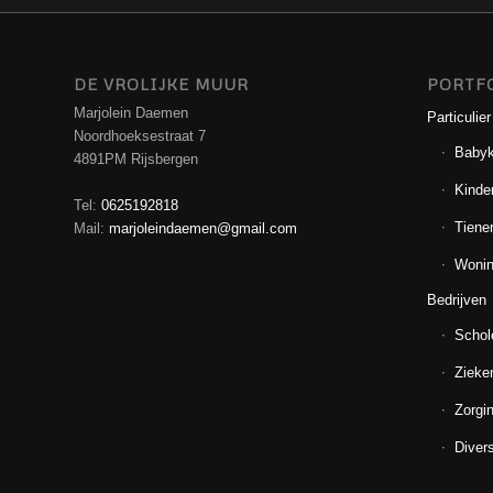
DE VROLIJKE MUUR
PORTF
Marjolein Daemen
Particulier
Noordhoeksestraat 7
Baby
4891PM Rijsbergen
Kinde
Tel:
0625192818
Tiene
Mail:
marjoleindaemen@gmail.com
Wonin
Bedrijven
Schol
Zieke
Zorgin
Diver