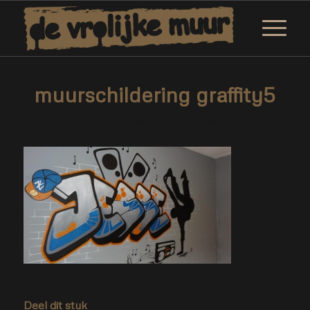
muurschildering graffity5
/
/
18 maart 2019
0 Reacties
door
Marjolein Daemen
Deel dit stuk