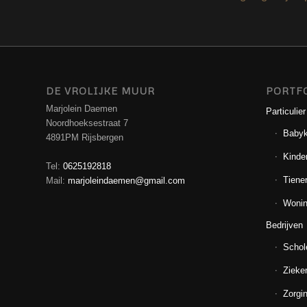
DE VROLIJKE MUUR
PORTF
Marjolein Daemen
Particulier
Noordhoeksestraat 7
Baby
4891PM Rijsbergen
Kinde
Tel:
0625192818
Tiene
Mail:
marjoleindaemen@gmail.com
Wonin
Bedrijven
Schol
Zieke
Zorgin