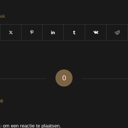
tuk
0
ANTWOORDEN
ie
p
om een reactie te plaatsen.