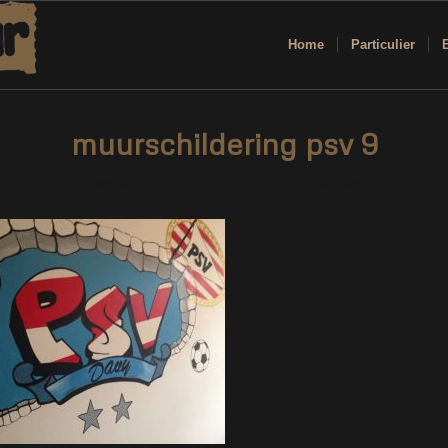
Home
Particulier
muurschildering psv 9
/
/
12 februari 2019
0 Reacties
door
Corne van Berkel