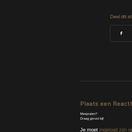
Deel dit s
Plaats een React
Meepraten?
Draag gerust bij!
Je moet
ingelogd zijn o