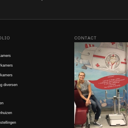
OLIO
CONTACT
kamers
rkamers
rkamers
g diversen
en
nhuizen
stellingen